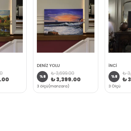
DENİZ YOLU
İNCİ
00
₺ 3,699.00
₺ 3
%
8
%
8
9.00
₺ 3,399.00
₺ 
3 ölçü(manzara)
3 Ölçü