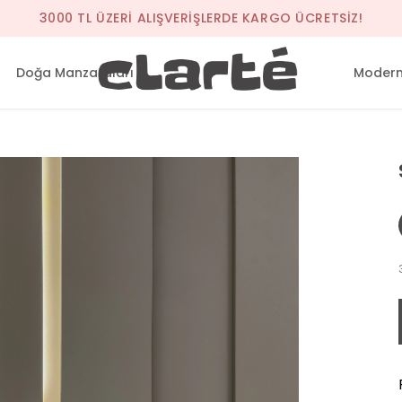
3000 TL ÜZERI ALIŞVERIŞLERDE KARGO ÜCRETSIZ!
Doğa Manzaraları
Modern 