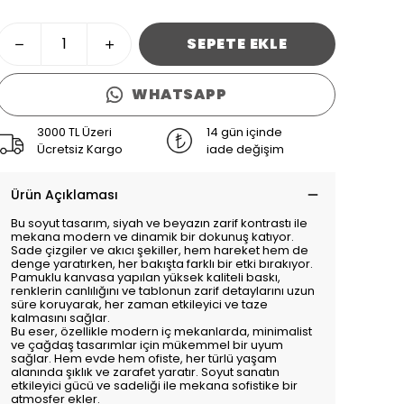
SEPETE EKLE
WHATSAPP
3000 TL Üzeri
14 gün içinde
Ücretsiz Kargo
iade değişim
Ürün Açıklaması
Bu soyut tasarım, siyah ve beyazın zarif kontrastı ile
mekana modern ve dinamik bir dokunuş katıyor.
Sade çizgiler ve akıcı şekiller, hem hareket hem de
denge yaratırken, her bakışta farklı bir etki bırakıyor.
Pamuklu kanvasa yapılan yüksek kaliteli baskı,
renklerin canlılığını ve tablonun zarif detaylarını uzun
süre koruyarak, her zaman etkileyici ve taze
kalmasını sağlar.
Bu eser, özellikle modern iç mekanlarda, minimalist
ve çağdaş tasarımlar için mükemmel bir uyum
sağlar. Hem evde hem ofiste, her türlü yaşam
alanında şıklık ve zarafet yaratır. Soyut sanatın
etkileyici gücü ve sadeliği ile mekana sofistike bir
atmosfer ekler.