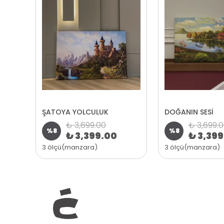
ŞATOYA YOLCULUK
DOĞANIN SESİ
₺ 3,699.00
₺ 3,699.
%
8
%
8
₺ 3,399.00
₺ 3,39
3 ölçü(manzara)
3 ölçü(manzara)