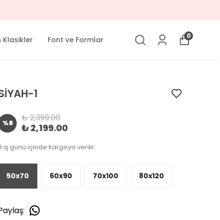
0
Klasikler
Font ve Formlar
SİYAH-1
₺ 2,399.00
%
8
₺ 2,199.00
3 iş günü içinde kargoya verilir.
50x70
60x90
70x100
80x120
Paylaş
: